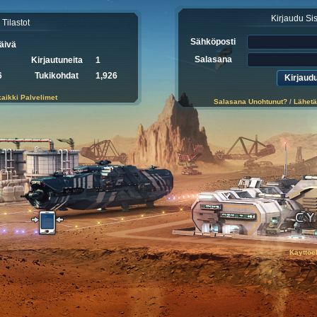
Kirjaudu Si
Tilastot
Sähköposti
äivä
Salasana
Kirjautuneita
1
6
Tukikohdat
1,926
kaikki Palvelimet
Salasana Unohtunut?
/
Lähetä
Käyttöe