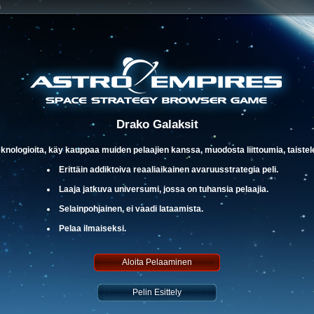
u
Drako Galaksit
eknologioita, käy kauppaa muiden pelaajien kanssa, muodosta liittoumia, taistele 
Erittäin addiktoiva reaaliaikainen avaruusstrategia peli.
Laaja jatkuva universumi, jossa on tuhansia pelaajia.
Selainpohjainen, ei vaadi lataamista.
Pelaa ilmaiseksi.
Aloita Pelaaminen
Pelin Esittely