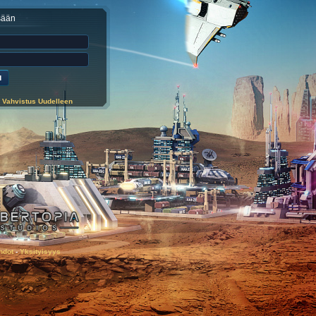
sään
 Vahvistus Uudelleen
hdot
-
Yksityisyys