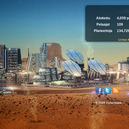
Aloitettu
4,059 p
Pelaajat
109
Planeettoja
134,72
Listaa 
© 2026 Cybertopia