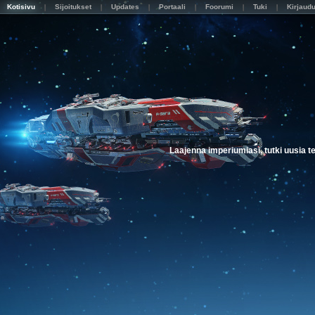
Kotisivu
Sijoitukset
Updates
Portaali
Foorumi
Tuki
Kirjaud
Laajenna imperiumiasi, tutki uusia t