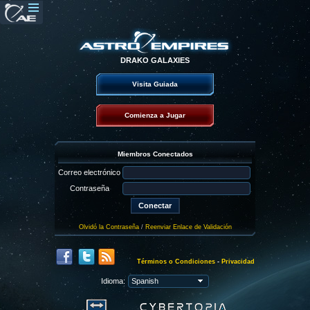
DRAKO GALAXIES
Visita Guiada
Comienza a Jugar
Miembros Conectados
Correo electrónico
Contraseña
Olvidó la Contraseña
/
Reenviar Enlace de Validación
Términos o Condiciones
-
Privacidad
Idioma: